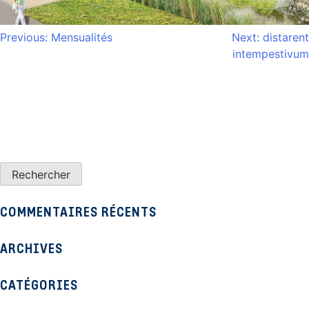
NAVIGATION
Previous:
Mensualités
Next:
distarent
intempestivum
DE
L’ARTICLE
COMMENTAIRES RÉCENTS
ARCHIVES
CATÉGORIES