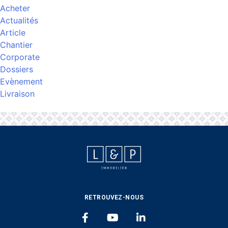
Acheter
Actualités
Article
Chantier
Corporate
Dossiers
Evènement
Livraison
L&P IMMOBILIER
RETROUVEZ-NOUS
FACEBOOK
YOUTUBE
LINKEDIN