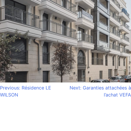
NAVIGATION
Previous:
Résidence LE
Next:
Garanties attachées à
WILSON
l’achat VEFA
DE
L’ARTICLE